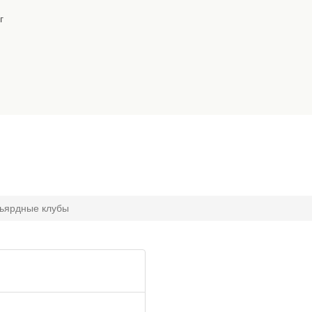
г
ьярдные клубы