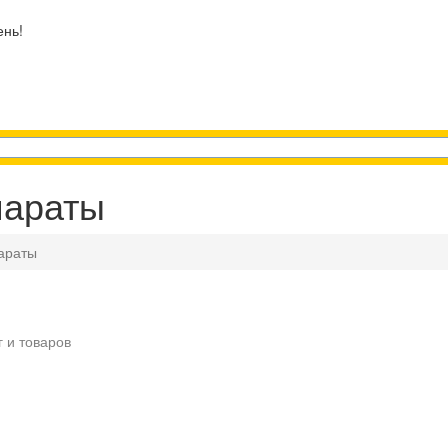
ень!
параты
араты
г и товаров