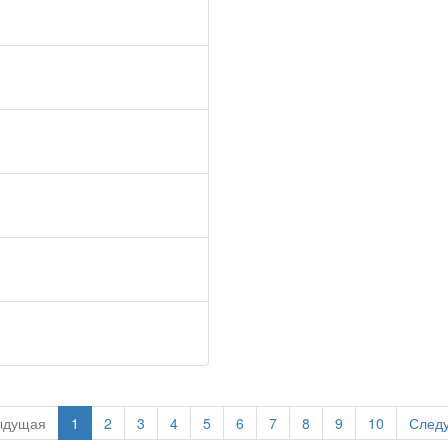
ыдущая
1
2
3
4
5
6
7
8
9
10
След