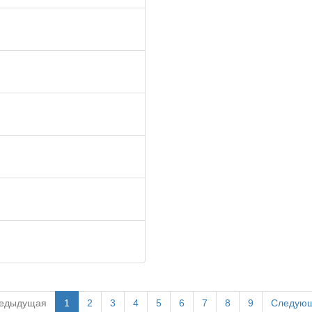
едыдущая
1
2
3
4
5
6
7
8
9
Следую