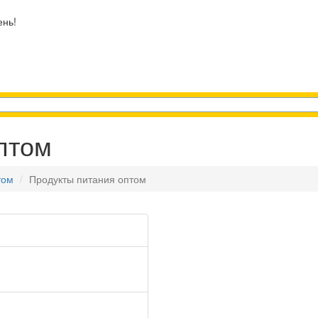
ень!
птом
том
Продукты питания оптом