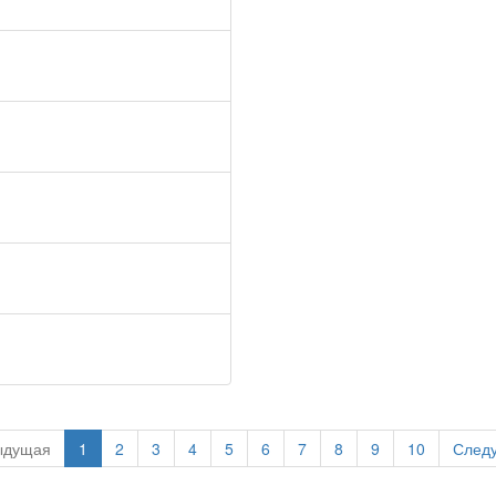
ыдущая
1
2
3
4
5
6
7
8
9
10
След