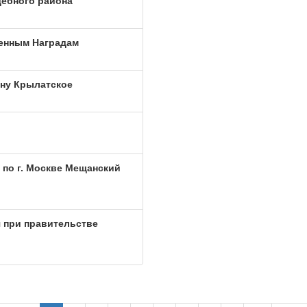
ебного района
венным Наградам
ону Крылатское
по г. Москве Мещанский
 при правительстве