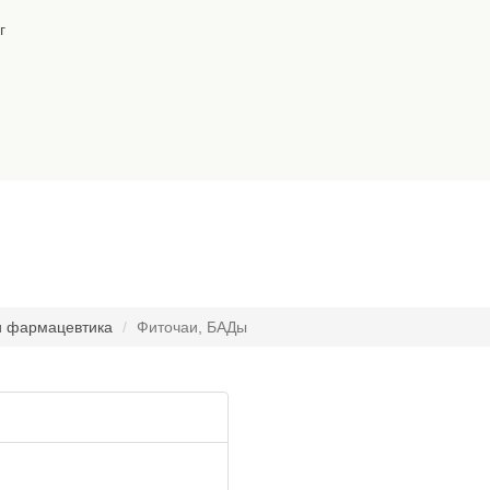
г
и фармацевтика
Фиточаи, БАДы