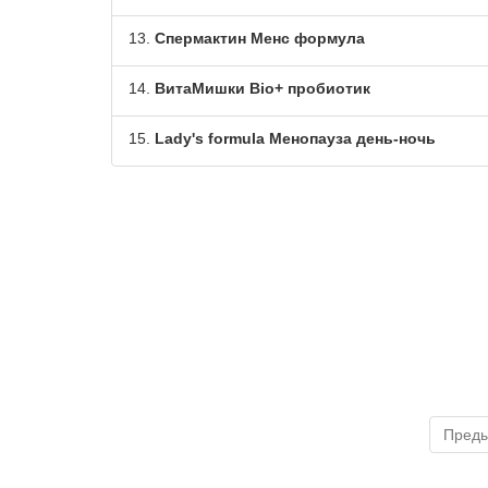
13.
Спермактин Менс формула
14.
ВитаМишки Bio+ пробиотик
15.
Lady's formula Менопауза день-ночь
Пред