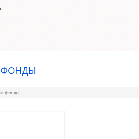
г
 ФОНДЫ
ые фонды