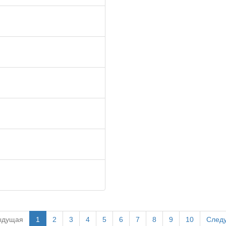
ыдущая
1
2
3
4
5
6
7
8
9
10
След