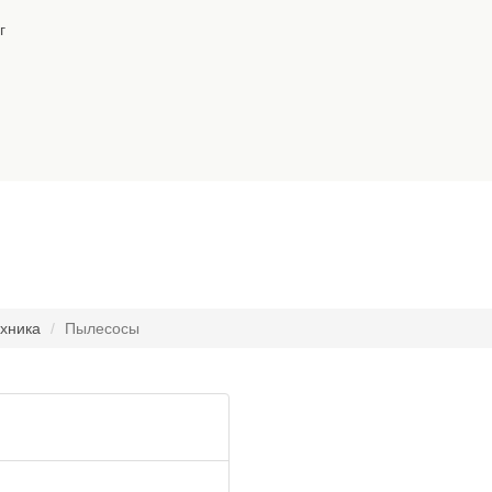
г
хника
Пылесосы