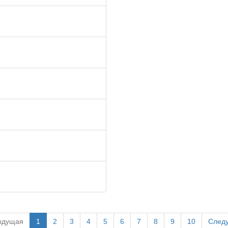
ыдущая
1
2
3
4
5
6
7
8
9
10
След