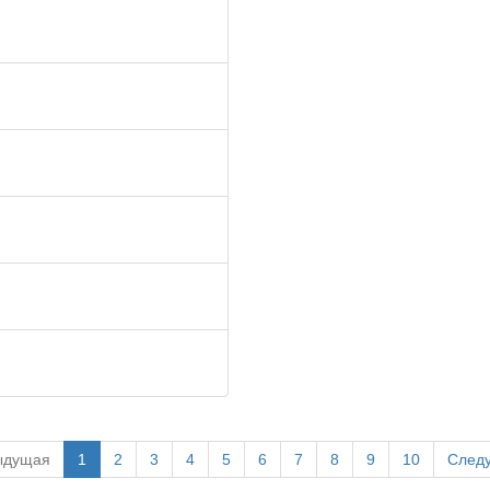
ыдущая
1
2
3
4
5
6
7
8
9
10
След