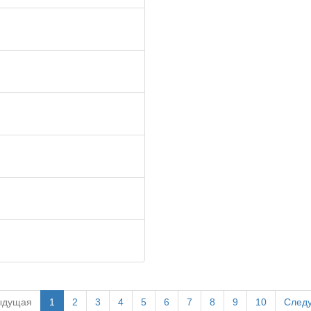
ыдущая
1
2
3
4
5
6
7
8
9
10
След