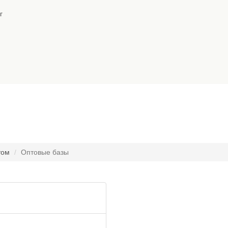
г
том
Оптовые базы