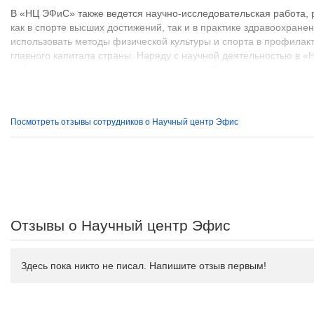
В «НЦ ЭФиС» также ведется научно-исследовательская работа, 
как в спорте высших достижений, так и в практике здравоохране
использовать методы физической культуры и спорта в профилакт
главного капитала страны. Наряду с научной деятельностью в 
лабораторно-диагностических исследований, а также оказывае
взрослому населению и подросткам.
«Научном центре ЭФиС» работают профессионалы высокого кл
Посмотреть отзывы сотрудников о Научный центр Эфис
соответствующие сертификаты. К профессионализму сотрудников
предъявлялись очень жесткие требования, так как отбор спорт
команды страны для участия в спортивных соревнованиях, вклю
производился с учетом заключений специалистов лаборатории. 
обследования члены Сборных команд России, в том числе чемп
Отзывы о Научный центр Эфис
Здесь пока никто не писал. Напишите отзыв первым!