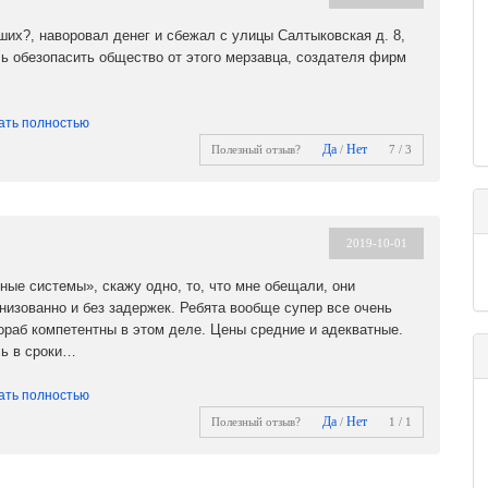
мы с отоплением Вашего дома.
их?, наворовал денег и сбежал с улицы Салтыковская д. 8,
ь обезопасить общество от этого мерзавца, создателя фирм
ать полностью
Да
Нет
Полезный отзыв?
/
7 / 3
2019-10-01
ые системы», скажу одно, то, что мне обещали, они
низованно и без задержек. Ребята вообще супер все очень
ораб компетентны в этом деле. Цены средние и адекватные.
сь в сроки…
ать полностью
Да
Нет
Полезный отзыв?
/
1 / 1