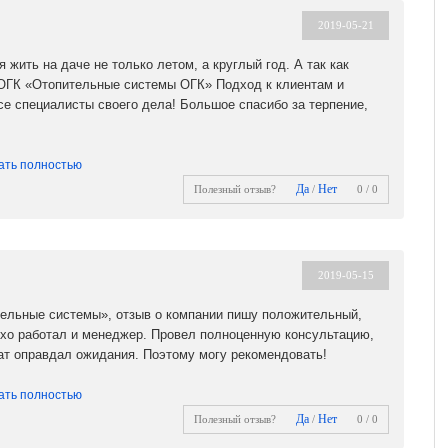
2019-05-21
 жить на даче не только летом, а круглый год. А так как
 ОГК «Отопительные системы ОГК» Подход к клиентам и
се специалисты своего дела! Большое спасибо за терпение,
ать полностью
Да
Нет
Полезный отзыв?
/
0 / 0
2019-05-15
тельные системы», отзыв о компании пишу положительный,
охо работал и менеджер. Провел полноценную консультацию,
ат оправдал ожидания. Поэтому могу рекомендовать!
ать полностью
Да
Нет
Полезный отзыв?
/
0 / 0