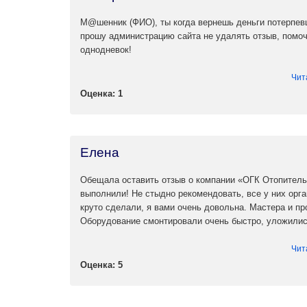
обязательно обратитесь к нам, и мы решим пробле
М@шенник (ФИО), ты когда вернешь деньги потерпевш
прошу администрацию сайта не удалять отзыв, помоч
однодневок!
Чит
Оценка: 1
Елена
Обещала оставить отзыв о компании «ОГК Отопительн
выполнили! Не стыдно рекомендовать, все у них орга
круто сделали, я вами очень довольна. Мастера и пр
Оборудование смонтировали очень быстро, уложили
Чит
Оценка: 5