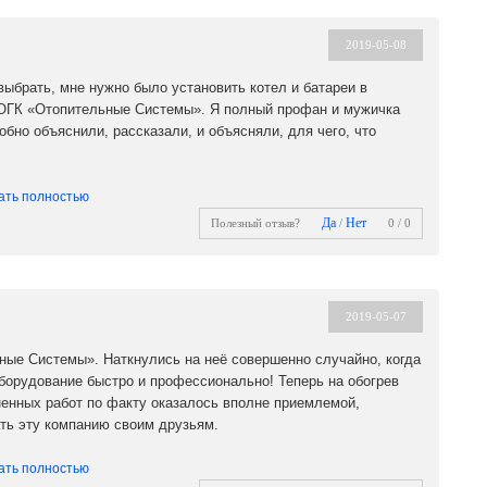
2019-05-08
выбрать, мне нужно было установить котел и батареи в
ю ОГК «Отопительные Системы». Я полный профан и мужичка
обно объяснили, рассказали, и объясняли, для чего, что
ать полностью
Да
Нет
Полезный отзыв?
/
0 / 0
2019-05-07
ые Системы». Наткнулись на неё совершенно случайно, когда
оборудование быстро и профессионально! Теперь на обогрев
ненных работ по факту оказалось вполне приемлемой,
ать эту компанию своим друзьям.
ать полностью