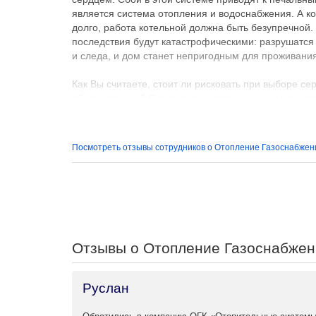
является система отопления и водоснабжения. А ко
долго, работа котельной должна быть безупречной. 
последствия будут катастрофическими: разрушатся
и следа, и дом станет непригодным для проживания
Как Вы считаете, стоит ли рисковать при выборе се
обслуживанию? Стоит ли рисковать и экономить, п
фирмам-однодневкам с отсутствием профессионал
Сейчас в Москве достаточно фирм с хорошей репут
Посмотреть отзывы сотрудников о Отопление Газоснабже
отоплению, водоснабжению и газоснабжению и одн
Кондиционирование". Важным достоинством нашей ф
необходимое качественное оборудование, но и окаж
Специалисты нашей фирмы успешно работают на рос
накоплен значительный практический опыт. В наш
является гарантией того, что в Вашем доме будет г
Вашими потребностями и финансовыми возможнос
Отзывы о Отопление Газоснабже
Т.к. оборудование фирмы Buderus является практи
и отличается эксплуатационной надежностью, эконо
Руслан
обращении, поэтому "ОГК" делает упор на поставк