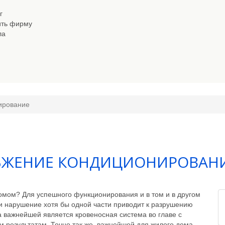
г
ить фирму
ла
ирование
БЖЕНИЕ КОНДИЦИОНИРОВАН
омом? Для успешного функционирования и в том и в другом
и нарушение хотя бы одной части приводит к разрушению
ва важнейшей является кровеносная система во главе с
м результатам. Точно так же, важнейшей для жилого дома,