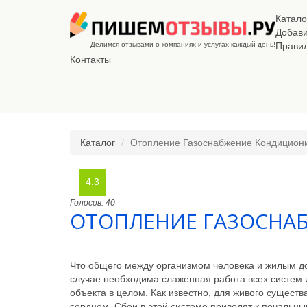
Катало
Добав
Делимся отзывами о компаниях и услугах каждый день!
Прави
Контакты
Каталог
Отопление Газоснабжение Кондицион
4.3
Голосов: 40
ОТОПЛЕНИЕ ГАЗОСНА
Что общего между организмом человека и жилым д
случае необходима слаженная работа всех систем 
объекта в целом. Как известно, для живого сущест
сердцем. Сбои в этой системе приводят к печальны