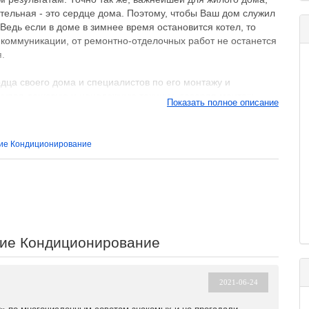
тельная - это сердце дома. Поэтому, чтобы Ваш дом служил
Ведь если в доме в зимнее время остановится котел, то
 коммуникации, от ремонтно-отделочных работ не останется
.
рдца своего дома и специалистов по его монтажу и
окупая дешевую и ненадежную технику, доверяя монтаж
Показать полное описание
ьных навыков? Решать Вам.
ацией, специализирующихся на оказании услуг по
ние Кондиционирование
а из лучших - ООО "Компания Отопление- Газоснабжение-
ирмы является то, что она не просто продаст Вам
ет Вам весь комплекс услуг по монтажу и строительству.
сийском строительном рынке более 10 лет и за этот срок
ем распоряжении высококвалифицированный персонал и это
рамотно установлена надежная техника в соответствии с
тями.
ние Кондиционирование
чески эталоном в производстве отопительного оборудования
мией энергии, экологической чистотой и удобством в
2021-06-24
у оборудования именно производителя.