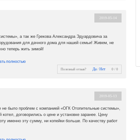
2019-05-14
истемы», а так же Грекова Александра Эдуардовича за
орудования для дачного дома для нашей семьи! Живем, не
жно теперь жить зимой!
ать полностью
Да
Нет
Полезный отзыв?
/
0 / 0
2019-05-13
е не было проблем с компанией «ОГК Отопительные системы»,
 котел, договорились о цене и установке заранее. Цену
оту именно эту сумму, ни копейки больше. По качеству работ
ать полностью