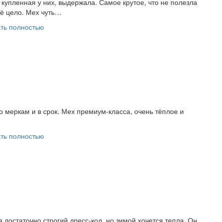
, купленная у них, выдержала. Самое крутое, что не полезла
сё цело. Мех чуть…
ть полностью
 меркам и в срок. Мех премиум-класса, очень тёплое и
ть полностью
 достаточно строгий дресс-код, но зимой хочется тепла. Он